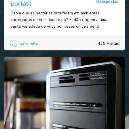
0 respostas
portátil
Sabia que as bactérias proliferam em ambientes
carregados de humidade e pó? E, dão origem a uma
vasta variedade de vírus por vezes difíceis de id...
rua-direita
435 Visitas