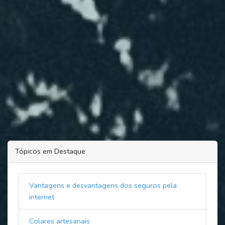
Tópicos em Destaque
Vantagens e desvantagens dos seguros pela
internet
Colares artesanais