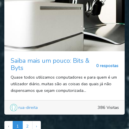
Saiba mais um pouco: Bits &
0 respostas
Byts
Quase todos utilizamos computadores e para quem é um
utilizador diário, muitas são as coisas das quais já não
dispensamos que sejam computorizada...
rua-direita
386 Visitas
‹
1
2
›