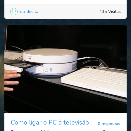
rua-direita
435 Visitas
Como ligar o PC à televisão
0 respostas