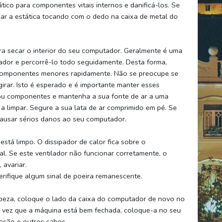
ico para componentes vitais internos e danificá-los. Se
gar a estática tocando com o dedo na caixa de metal do
ra secar o interior do seu computador. Geralmente é uma
ador e percorrê-lo todo seguidamente. Desta forma,
m componentes menores rapidamente. Não se preocupe se
irar. Isto é esperado e é importante manter esses
ou componentes e mantenha a sua fonte de ar a uma
a limpar. Segure a sua lata de ar comprimido em pé. Se
 causar sérios danos ao seu computador.
 está limpo. O dissipador de calor fica sobre o
l. Se este ventilador não funcionar corretamente, o
 avariar.
verifique algum sinal de poeira remanescente.
mpeza, coloque o lado da caixa do computador de novo no
a vez que a máquina está bem fechada, coloque-a no seu
ação e outros cabos.