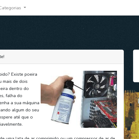
Categorias
te!
ido? Existe poeira
ou mais de dois
eira dentro do
s, falha do
tenha a sua máquina
irando algum do seu
 espere até que o
iavelmente.
r de uma lata de ar comprimido ou um compressor de ar de