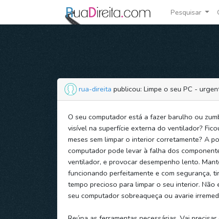
Pesquisar
rua-direita
publicou: Limpe o seu PC - urgen
O seu computador está a fazer barulho ou zumb
visível na superfície externa do ventilador? Fic
meses sem limpar o interior corretamente? A po
computador pode levar à falha dos componente
ventilador, e provocar desempenho lento. Man
funcionando perfeitamente e com segurança, t
tempo precioso para limpar o seu interior. Não
seu computador sobreaqueça ou avarie irremed
Reúna as ferramentas necessárias. Vai precisa