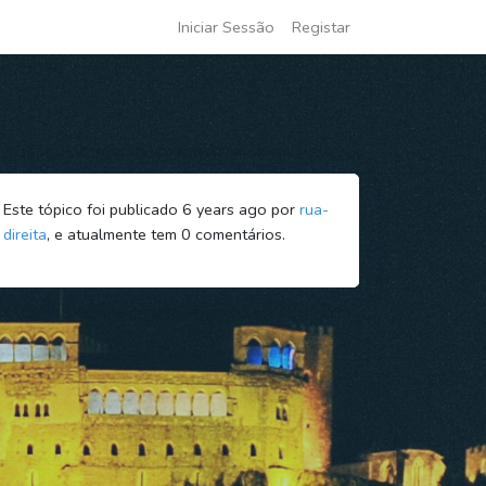
Iniciar Sessão
Registar
Este tópico foi publicado 6 years ago por
rua-
direita
, e atualmente tem
0
comentários.