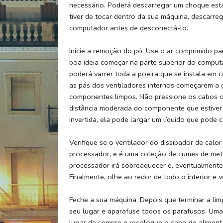
necessário. Poderá descarregar um choque estát
tiver de tocar dentro da sua máquina, descarre
computador antes de desconectá-lo.
Inicie a remoção do pó. Use o ar comprimido pa
boa ideia começar na parte superior do comput
poderá varrer toda a poeira que se instala e
as pás dos ventiladores internos começarem a g
componentes limpos. Não pressione os cabos 
distância moderada do componente que estiver 
invertida, ela pode largar um líquido que pode
Verifique se o ventilador do dissipador de calor
processador, e é uma coleção de cumes de meta
processador irá sobreaquecer e, eventualmente,
Finalmente, olhe ao redor de todo o interior e 
Feche a sua máquina. Depois que terminar a li
seu lugar e aparafuse todos os parafusos. Um
lugar de sempre e recoloque o cabo de aliment