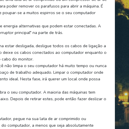
ra poder remover os parafusos para abrir a máquina. É
e poupar-se a muitos espirros se o seu computador
e energia alternativas que podem estar conectadas. A
uptor principal" na parte de trás.
a estar desligada, desligue todos os cabos de ligação a
ão deixe os cabos conectados ao computador enquanto o
o cabo do monitor.
cê não limpa o seu computador há muito tempo ou nunca
espaço de trabalho adequado. Limpar o computador onde
to ideal. Nesta fase, irá querer um local onde possa
abra o seu computador. A maioria das máquinas tem
ixo. Depois de retirar estes, pode então fazer deslizar o
utador, pegue na sua lata de ar comprimido ou
na do computador, a menos que seja absolutamente