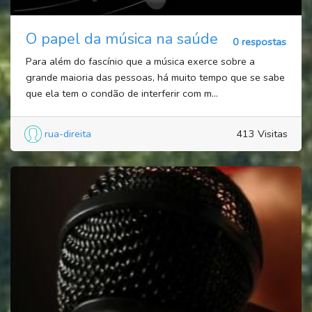
O papel da música na saúde
0 respostas
Para além do fascínio que a música exerce sobre a
grande maioria das pessoas, há muito tempo que se sabe
que ela tem o condão de interferir com m...
rua-direita
413 Visitas