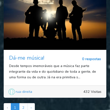
Dá-me música!
0 respostas
Desde tempos imemoráveis que a música faz parte
integrante da vida e do quotidiano de toda a gente, de
uma forma ou de outra. Já na era primitiva s...
rua-direita
432 Visitas
‹
1
2
›