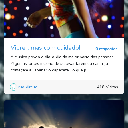
Vibre... mas com cuidado!
0 respostas
A música povoa o dia-a-dia da maior parte das pessoas.
Algumas, antes mesmo de se levantarem da cama, já
começam a “abanar o capacete”, o que p...
rua-direita
418 Visitas