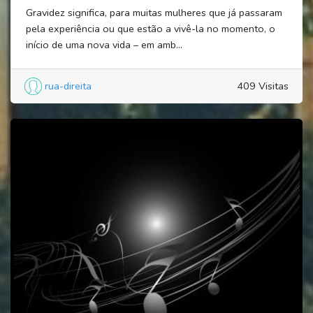
Gravidez significa, para muitas mulheres que já passaram
pela experiência ou que estão a vivê-la no momento, o
início de uma nova vida – em amb...
rua-direita
409 Visitas