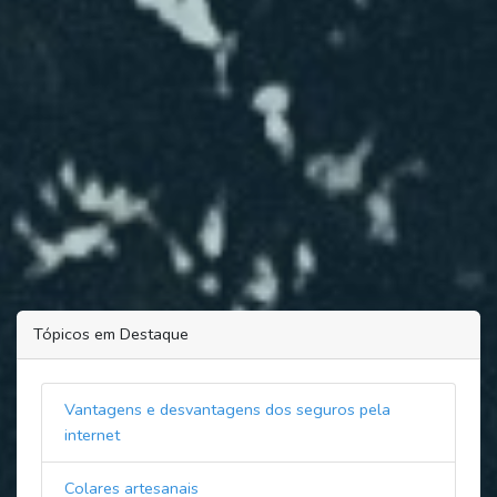
Tópicos em Destaque
Vantagens e desvantagens dos seguros pela
internet
Colares artesanais