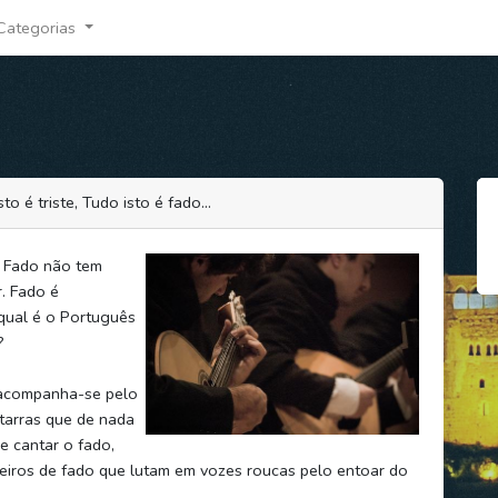
Categorias
sto é triste, Tudo isto é fado…
? Fado não tem
. Fado é
 qual é o Português
?
 acompanha-se pelo
itarras que de nada
 cantar o fado,
iros de fado que lutam em vozes roucas pelo entoar do