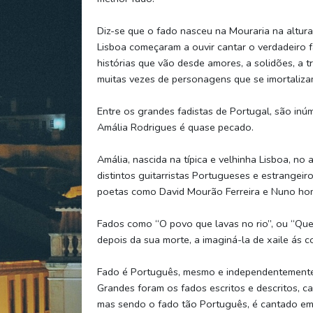
Diz-se que o fado nasceu na Mouraria na altura
Lisboa começaram a ouvir cantar o verdadeiro 
histórias que vão desde amores, a solidões, a tr
muitas vezes de personagens que se imortaliza
Entre os grandes fadistas de Portugal, são inú
Amália Rodrigues é quase pecado.
Amália, nascida na típica e velhinha Lisboa, n
distintos guitarristas Portugueses e estrangeir
poetas como David Mourão Ferreira e Nuno ho
Fados como “O povo que lavas no rio”, ou “Que
depois da sua morte, a imaginá-la de xaile ás c
Fado é Português, mesmo e independentemente d
Grandes foram os fados escritos e descritos, ca
mas sendo o fado tão Português, é cantado em 