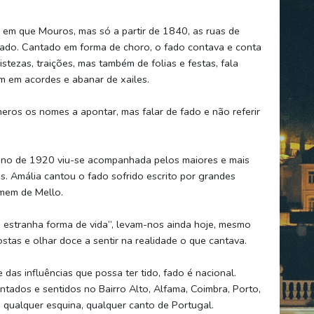
 em que Mouros, mas só a partir de 1840, as ruas de
fado. Cantado em forma de choro, o fado contava e conta
istezas, traições, mas também de folias e festas, fala
m em acordes e abanar de xailes.
meros os nomes a apontar, mas falar de fado e não referir
o ano de 1920 viu-se acompanhada pelos maiores e mais
os. Amália cantou o fado sofrido escrito por grandes
mem de Mello.
 estranha forma de vida”, levam-nos ainda hoje, mesmo
ostas e olhar doce a sentir na realidade o que cantava.
as influências que possa ter tido, fado é nacional.
ntados e sentidos no Bairro Alto, Alfama, Coimbra, Porto,
qualquer esquina, qualquer canto de Portugal.