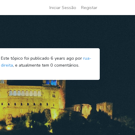
Iniciar Sessão
Registar
Este tópico foi publicado 6 years ago por
rua-
direita
, e atualmente tem
0
comentários.