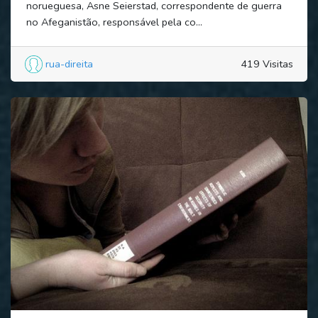
norueguesa, Asne Seierstad, correspondente de guerra
no Afeganistão, responsável pela co...
rua-direita
419 Visitas