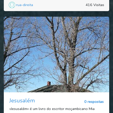
rua-direita
416 Visitas
Jesusalém
0 respostas
«Jesusalém» é um livro do escritor moçambicano Mia