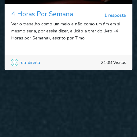
4 Horas Por Semana
1 resposta
Ver o trabalho como um meio e não como um fim em si
mesmo seria, por assim dizer, a lição a tirar do livro «4
Horas por Semana», escrito por Timo...
rua-direita
2108 Visitas