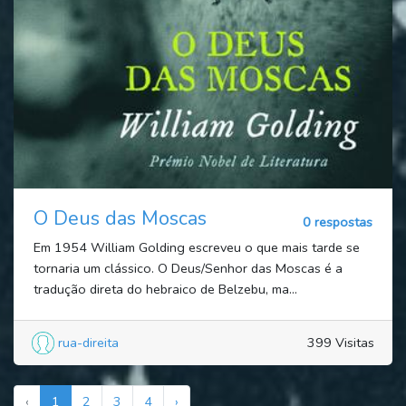
O Deus das Moscas
0 respostas
Em 1954 William Golding escreveu o que mais tarde se
tornaria um clássico. O Deus/Senhor das Moscas é a
tradução direta do hebraico de Belzebu, ma...
rua-direita
399 Visitas
‹
1
2
3
4
›