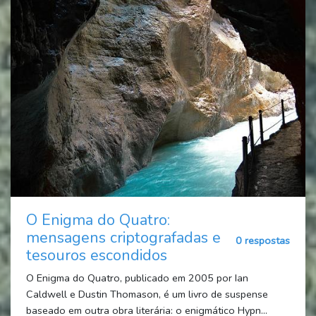
O Enigma do Quatro:
mensagens criptografadas e
0 respostas
tesouros escondidos
O Enigma do Quatro, publicado em 2005 por Ian
Caldwell e Dustin Thomason, é um livro de suspense
baseado em outra obra literária: o enigmático Hypn...