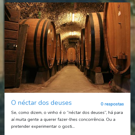
O néctar dos deuses
0 respostas
Se, como dizem, o vinho é o “néctar dos deuses”, há para
aí muita gente a querer fazer-lhes concorrência. Ou a
pretender experimentar o gosti...