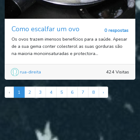
Como escalfar um ovo
0 respostas
Os ovos trazem imensos benefícios para a saúde. Apesar
de a sua gema conter colesterol as suas gorduras são
na maioria monoinsaturadas e protectora...
rua-direita
424 Visitas
‹
1
2
3
4
5
6
7
8
›