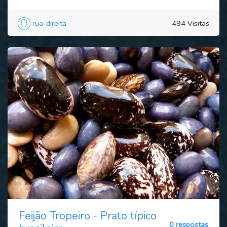
rua-direita
494 Visitas
Feijão Tropeiro - Prato típico
0 respostas