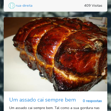
rua-direita
409 Visitas
Um assado cai sempre bem
0 respostas
Um assado cai sempre bem. Tal como a sua gordura nas