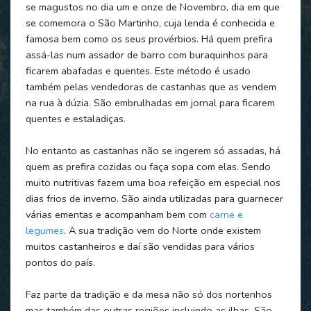
se magustos no dia um e onze de Novembro, dia em que
se comemora o São Martinho, cuja lenda é conhecida e
famosa bem como os seus provérbios. Há quem prefira
assá-las num assador de barro com buraquinhos para
ficarem abafadas e quentes. Este método é usado
também pelas vendedoras de castanhas que as vendem
na rua à dúzia. São embrulhadas em jornal para ficarem
quentes e estaladiças.
No entanto as castanhas não se ingerem só assadas, há
quem as prefira cozidas ou faça sopa com elas. Sendo
muito nutritivas fazem uma boa refeição em especial nos
dias frios de inverno. São ainda utilizadas para guarnecer
várias ementas e acompanham bem com
carne e
legumes
. A sua tradição vem do Norte onde existem
muitos castanheiros e daí são vendidas para vários
pontos do país.
Faz parte da tradição e da mesa não só dos nortenhos
mas também das outras regiões incluindo as ilhas. São