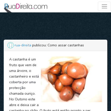
rua-direita
publicou: Como assar castanhas
A castanha é um
fruto que vem de
uma árvore, o
castanheiro e está
coberta por uma
protecção
chamada ouriço.
No Outono este
abre e deixa cair a
castanha no chão. O fruto está então pronto a ser