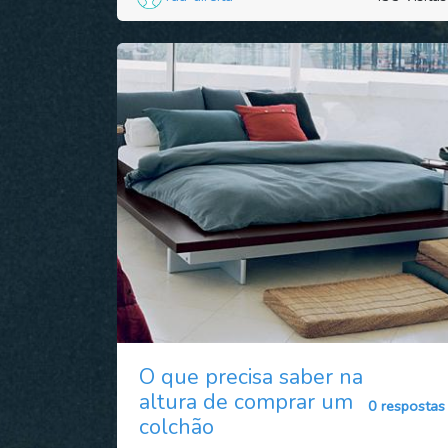
O que precisa saber na
altura de comprar um
0 respostas
colchão