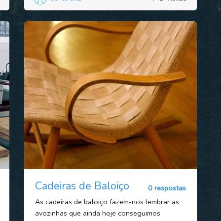
Cadeiras de Baloiço
0 respostas
As cadeiras de baloiço fazem-nos lembrar as
avozinhas que ainda hoje conseguimos