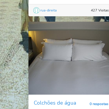
rua-direita
427 Visitas
Colchões de água
0 respostas