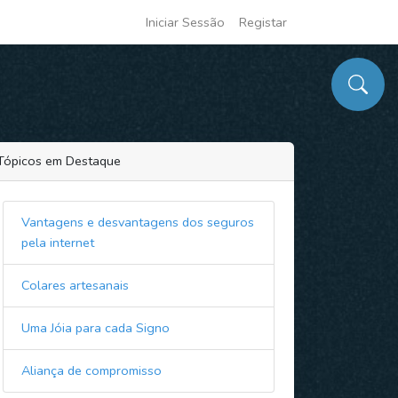
Iniciar Sessão
Registar
Tópicos em Destaque
Vantagens e desvantagens dos seguros
pela internet
Colares artesanais
Uma Jóia para cada Signo
Aliança de compromisso