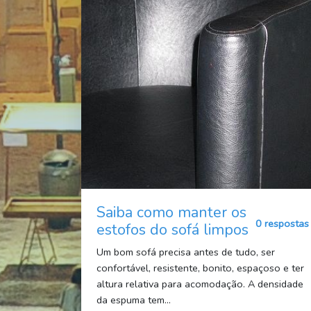
Saiba como manter os
0 respostas
estofos do sofá limpos
Um bom sofá precisa antes de tudo, ser
confortável, resistente, bonito, espaçoso e ter
altura relativa para acomodação. A densidade
da espuma tem...