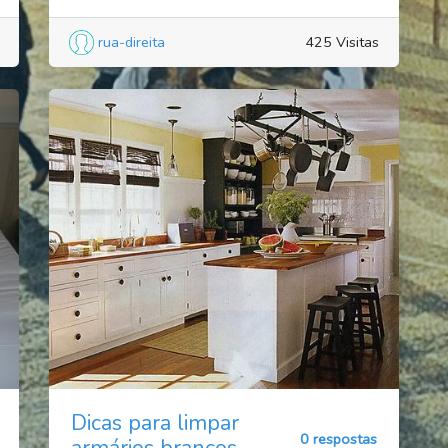
rua-direita
425 Visitas
Dicas para limpar
0 respostas
armários brancos