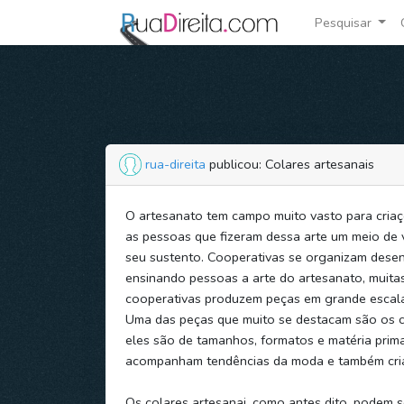
Pesquisar
rua-direita
publicou: Colares artesanais
O artesanato tem campo muito vasto para criaç
as pessoas que fizeram dessa arte um meio de 
seu sustento. Cooperativas se organizam dese
ensinando pessoas a arte do artesanato, muita
cooperativas produzem peças em grande escala
Uma das peças que muito se destacam são os co
eles são de tamanhos, formatos e matéria prima
acompanham tendências da moda e também cri
Os colares artesanai, como antes dito, podem 