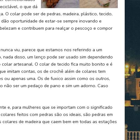
eciclável, o que dá
. O colar pode ser de pedras, madeira, plástico, tecido,
as dão oportunidade de estar-se sempre inovando e
mbelezam e contribuem para realçar o pescoço e compor
nunca viu, parece que estamos nos referindo a um
, nada disso, um lenço pode ser usado sim dependendo
olar artesanal. O colar de tecido fica muito bonito e é
que imitam contas, os de crochê além de colares tem
es ou apenas uma. Os de fuxico assim como os outros,
mo não ser um pedaço de pano e sim um adorno. Caso
nte e, para mulheres que se importam com o significado
s colares feitos com pedras são os ideais, são pedras em
os colares de madeira que caem bem em todas as estações