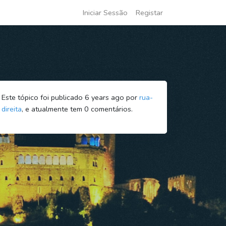
Iniciar Sessão
Registar
Este tópico foi publicado 6 years ago por
rua-
direita
, e atualmente tem
0
comentários.