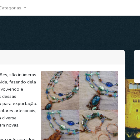
Categorias
ões, são inúmeras
vida, fazendo dela
nvolvendo e
s dessas
 para exportação.
lares artesanais,
 diversa,
am novas.
ser confecionados