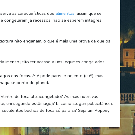
erva as características dos
alimentos
, assim que se
se congelarem já recessos, não se esperem milagres,
a textura não enganam, o que é mais uma prova de que os
ia imenso jeito ter acesso a uns legumes congelados.
gos das focas. Até pode parecer nojento (e é!), mas
s naquele ponto do planeta.
Ventre de foca ultracongelado? As mais nutritivas
e, em segundo estômago)? E, como slogan publicitário, o
is suculentos buchos de foca só para si? Seja um Poppey