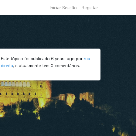
Iniciar Sessão
Registar
Este tópico foi publicado 6 years ago por
rua-
direita
, e atualmente tem
0
comentários.