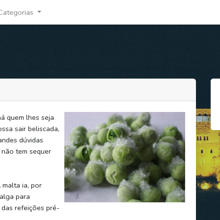
Categorias
há quem lhes seja
ssa sair beliscada,
andes dúvidas
o não tem sequer
 malta ia, por
alga para
 das refeições pré-