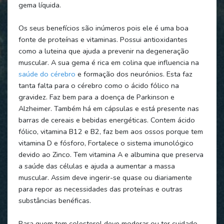
gema líquida.
Os seus benefícios são inúmeros pois ele é uma boa
fonte de proteínas e vitaminas. Possui antioxidantes
como a luteina que ajuda a prevenir na degeneração
muscular. A sua gema é rica em colina que influencia na
saúde do cérebro
e formação dos neurónios. Esta faz
tanta falta para o cérebro como o ácido fólico na
gravidez. Faz bem para a doença de Parkinson e
Alzheimer. Também há em cápsulas e está presente nas
barras de cereais e bebidas energéticas. Contem ácido
fólico, vitamina B12 e B2, faz bem aos ossos porque tem
vitamina D e fósforo, Fortalece o sistema imunológico
devido ao Zinco. Tem vitamina A e albumina que preserva
a saúde das células e ajuda a aumentar a massa
muscular. Assim deve ingerir-se quase ou diariamente
para repor as necessidades das proteínas e outras
substâncias benéficas.
Para quem tem colesterol deve moderar ou ter cuidado