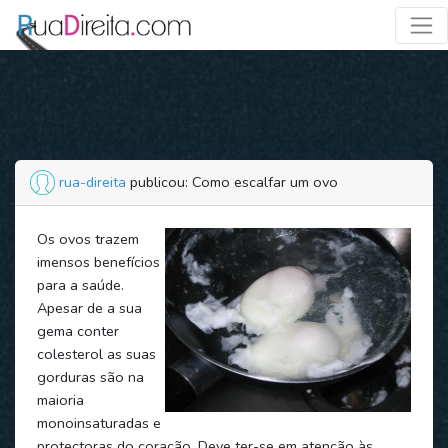
rua-direita
publicou: Como escalfar um ovo
Os ovos trazem
imensos benefícios
para a saúde.
Apesar de a sua
gema conter
colesterol as suas
gorduras são na
maioria
monoinsaturadas e
protectoras do coração. Deve ter-se em atenção às