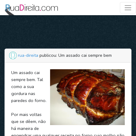
rua-direita
publicou: Um assado cai sempre bem
Um assado cai
sempre bem. Tal
como a sua
gordura nas
paredes do forno.
Por mais voltas
que se dêem, não
há maneira de
engendrar uma qualquer receita no forno cujo molho não