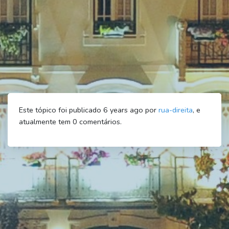
Este tópico foi publicado 6 years ago por
rua-direita
, e
atualmente tem
0
comentários.