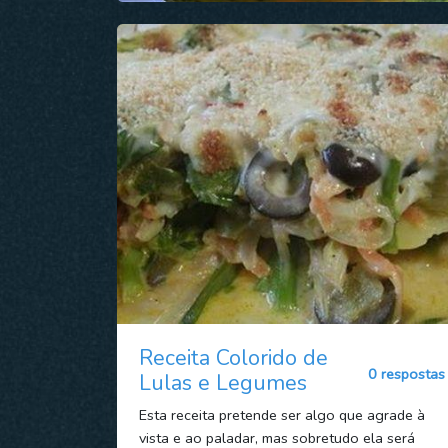
Receita Colorido de
0 respostas
Lulas e Legumes
Esta receita pretende ser algo que agrade à
vista e ao paladar, mas sobretudo ela será