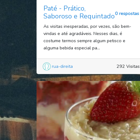
Paté - Prático,
0 respostas
Saboroso e Requintado
As visitas inesperadas, por vezes, são bem-
vindas e até agradáveis. Nesses dias, é
costume termos sempre algum petisco e
alguma bebida especial pa...
rua-direita
292 Visitas