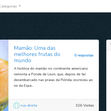
Categorias
Mamão: Uma das
melhores frutas do
0 respostas
mundo
A história do mamão no continente americano
remonta a Ponde de Leon, que, depois de ter
desembarcado nas praias da Flórida, escreveu ao
rei da Espa...
rua-direita
326 Visitas