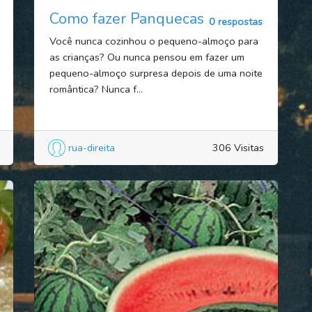
Como fazer Panquecas
0 respostas
Você nunca cozinhou o pequeno-almoço para
as crianças? Ou nunca pensou em fazer um
pequeno-almoço surpresa depois de uma noite
romântica? Nunca f...
rua-direita
306 Visitas