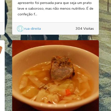
apresento foi pensada para que seja um prato
leve e saboroso, mas não menos nutritivo. É de
confeção f...
rua-direita
304 Visitas