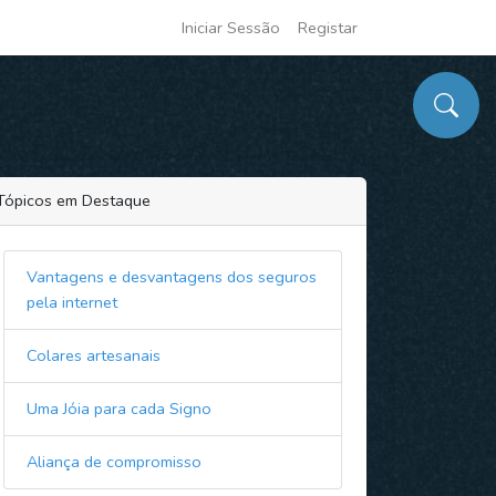
Iniciar Sessão
Registar
Tópicos em Destaque
Vantagens e desvantagens dos seguros
pela internet
Colares artesanais
Uma Jóia para cada Signo
Aliança de compromisso