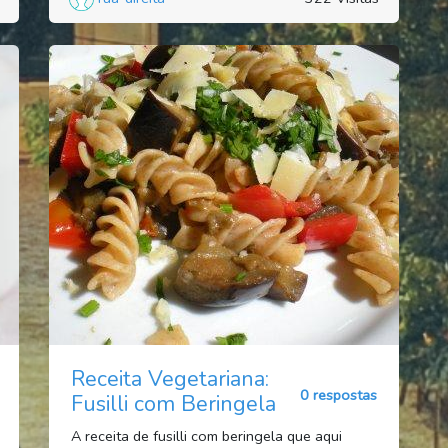
Receita Vegetariana:
0 respostas
Fusilli com Beringela
A receita de fusilli com beringela que aqui