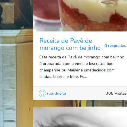
Receita de Pavê de
0 respostas
morango com beijinho
Esta receita de Pavê de morango com beijinho
é preparada com cremes e biscoitos tipo
champanhe ou Maisena umedecidos com
caldas, licores e leite. Es...
rua-direita
305 Visitas