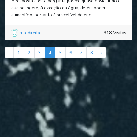
A resposta a esta pergunta parece quase óbvia: tudo o
que se ingere, à exceção da água, detém poder
alimentício, portanto é suscetível de eng...
rua-direita
318 Visitas
‹
1
2
3
4
5
6
7
8
›