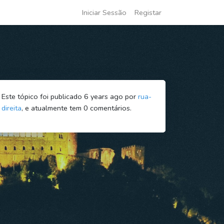
Iniciar Sessão
Registar
Este tópico foi publicado 6 years ago por
rua-
direita
, e atualmente tem
0
comentários.