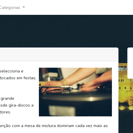
Categorias
 selecciona e
 tocados em festas,
a grande
esde gira-discos a
dores.
nção com a mesa de mistura dominam cada vez mais as