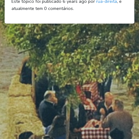
Este tópico foi publicado 6 years ago por
rua-direita
, e
atualmente tem
0
comentários.