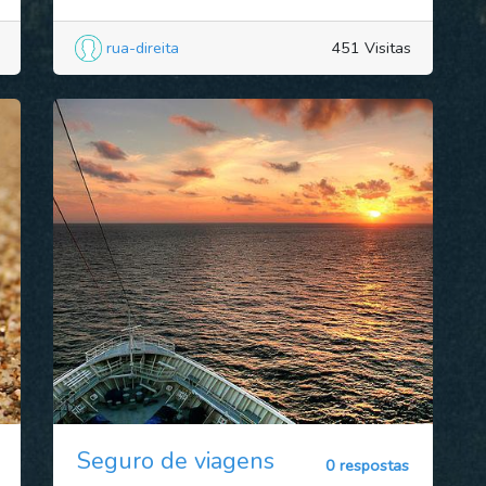
rua-direita
451 Visitas
Seguro de viagens
0 respostas