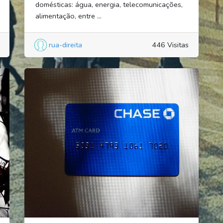
domésticas: água, energia, telecomunicações,
alimentação, entre ...
rua-direita
446 Visitas