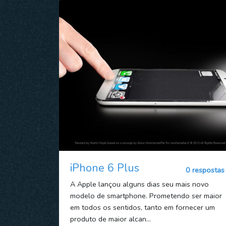
iPhone 6 Plus
0 respostas
A Apple lançou alguns dias seu mais novo
modelo de smartphone. Prometendo ser maior
em todos os sentidos, tanto em fornecer um
produto de maior alcan...