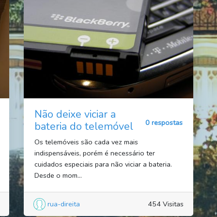
Não deixe viciar a
0 respostas
bateria do telemóvel
Os telemóveis são cada vez mais
indispensáveis, porém é necessário ter
cuidados especiais para não viciar a bateria.
Desde o mom...
rua-direita
454 Visitas