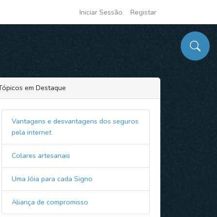
Iniciar Sessão
Registar
Tópicos em Destaque
Vantagens e desvantagens dos seguros
pela internet
Colares artesanais
Uma Jóia para cada Signo
Aliança de compromisso