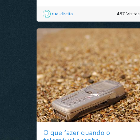
rua-direita
487 Visitas
O que fazer quando o