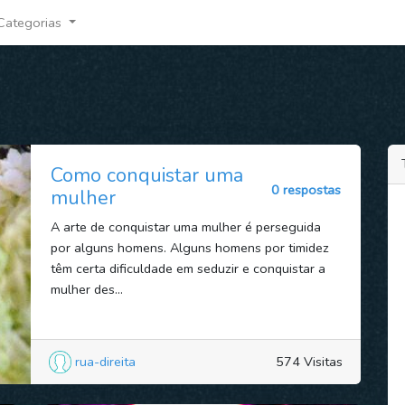
Categorias
Como conquistar uma
0 respostas
mulher
A arte de conquistar uma mulher é perseguida
por alguns homens. Alguns homens por timidez
têm certa dificuldade em seduzir e conquistar a
mulher des...
rua-direita
574 Visitas