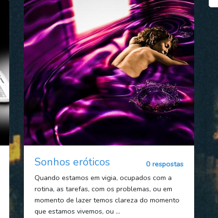
Sonhos eróticos
0 respostas
Quando estamos em vigia, ocupados com a
rotina, as tarefas, com os problemas, ou em
momento de lazer temos clareza do momento
que estamos vivemos, ou ...