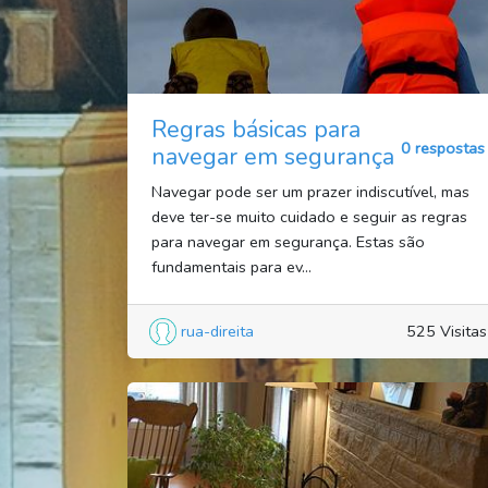
Regras básicas para
0 respostas
navegar em segurança
Navegar pode ser um prazer indiscutível, mas
deve ter-se muito cuidado e seguir as regras
para navegar em segurança. Estas são
fundamentais para ev...
rua-direita
525 Visitas