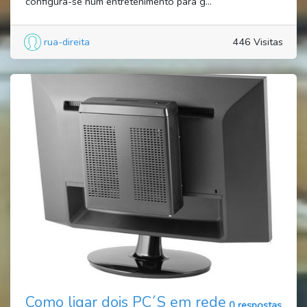
configura-se num entretenimento para g...
rua-direita
446 Visitas
Como ligar dois PC´S em rede
0 respostas