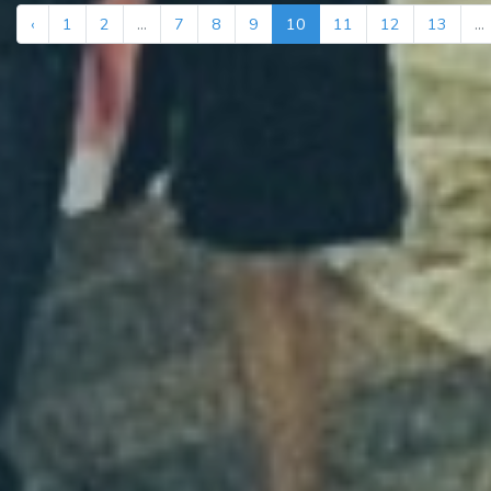
‹
1
2
...
7
8
9
10
11
12
13
...