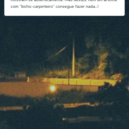
com “bicho-carpinteiro” consegue fazer nada…!