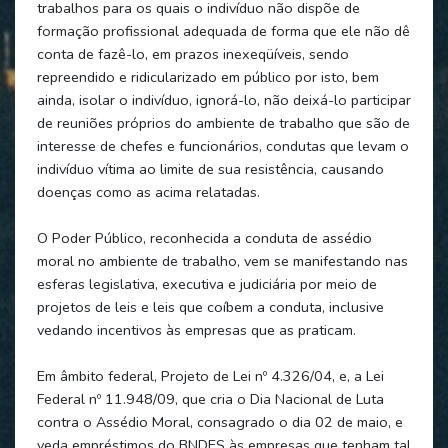
trabalhos para os quais o indivíduo não dispõe de
formação profissional adequada de forma que ele não dê
conta de fazê-lo, em prazos inexeqüíveis, sendo
repreendido e ridicularizado em público por isto, bem
ainda, isolar o indivíduo, ignorá-lo, não deixá-lo participar
de reuniões próprios do ambiente de trabalho que são de
interesse de chefes e funcionários, condutas que levam o
indivíduo vítima ao limite de sua resistência, causando
doenças como as acima relatadas.
O Poder Público, reconhecida a conduta de assédio
moral no ambiente de trabalho, vem se manifestando nas
esferas legislativa, executiva e judiciária por meio de
projetos de leis e leis que coíbem a conduta, inclusive
vedando incentivos às empresas que as praticam.
Em âmbito federal, Projeto de Lei nº 4.326/04, e, a Lei
Federal nº 11.948/09, que cria o Dia Nacional de Luta
contra o Assédio Moral, consagrado o dia 02 de maio, e
veda empréstimos do BNDES às empresas que tenham tal