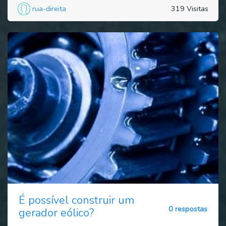
rua-direita
319 Visitas
É possível construir um
0 respostas
gerador eólico?