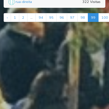
rua-direita
322 Visitas
‹
1
2
...
94
95
96
97
98
99
100