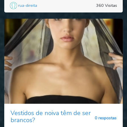
rua-direita
360 Visitas
Vestidos de noiva têm de ser
0 respostas
brancos?