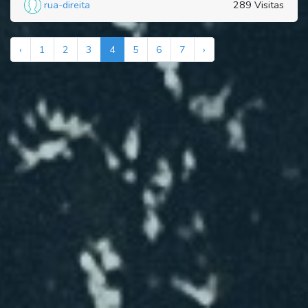
rua-direita
289 Visitas
‹
1
2
3
4
5
6
7
›