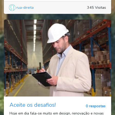
rua-direita
345 Visitas
Aceite os desafios!
0 respostas
Hoje em dia fala-se muito em design, renovação e novas