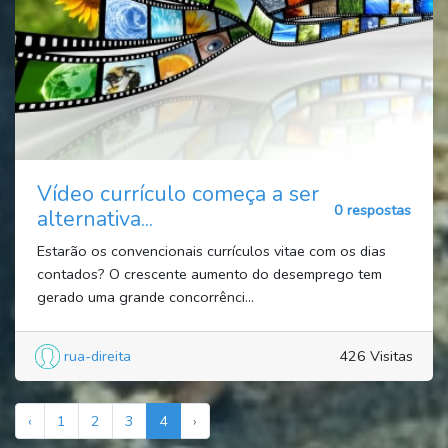
Vídeo currículo começa a ser
0 respostas
alternativa...
Estarão os convencionais currículos vitae com os dias
contados? O crescente aumento do desemprego tem
gerado uma grande concorrênci...
rua-direita
426 Visitas
‹
1
2
3
4
›