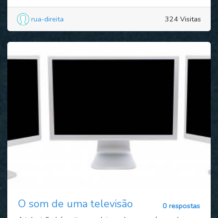
rua-direita
324 Visitas
O som de uma televisão
0 respostas