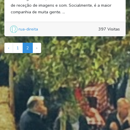
de receção de imagens e som. Socialmente, é a maior
companhia de muita gente. ...
rua-direita
397 Visitas
‹
1
2
›