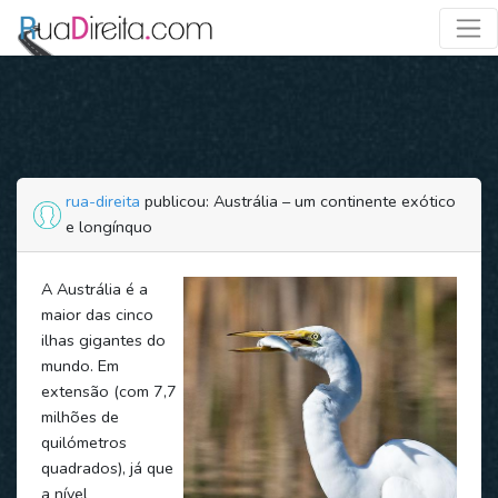
rua-direita
publicou: Austrália – um continente exótico
e longínquo
A Austrália é a
maior das cinco
ilhas gigantes do
mundo. Em
extensão (com 7,7
milhões de
quilómetros
quadrados), já que
a nível