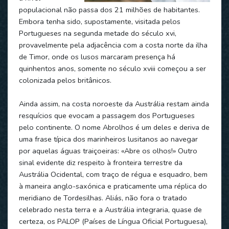
populacional não passa dos 21 milhões de habitantes.
Embora tenha sido, supostamente, visitada pelos
Portugueses na segunda metade do século xvi,
provavelmente pela adjacência com a costa norte da ilha
de Timor, onde os lusos marcaram presença há
quinhentos anos, somente no século xviii começou a ser
colonizada pelos britânicos.
Ainda assim, na costa noroeste da Austrália restam ainda
resquícios que evocam a passagem dos Portugueses
pelo continente. O nome Abrolhos é um deles e deriva de
uma frase típica dos marinheiros lusitanos ao navegar
por aquelas águas traiçoeiras: «Abre os olhos!» Outro
sinal evidente diz respeito à fronteira terrestre da
Austrália Ocidental, com traço de régua e esquadro, bem
à maneira anglo-saxónica e praticamente uma réplica do
meridiano de Tordesilhas. Aliás, não fora o tratado
celebrado nesta terra e a Austrália integraria, quase de
certeza, os PALOP (Países de Língua Oficial Portuguesa),