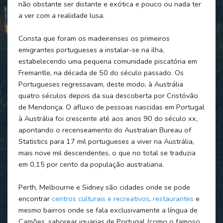
não obstante ser distante e exótica e pouco ou nada ter
a ver com a realidade lusa.
Consta que foram os madeirenses os primeiros
emigrantes portugueses a instalar-se na ilha,
estabelecendo uma pequena comunidade piscatória em
Fremantle, na década de 50 do século passado. Os
Portugueses regressavam, deste modo, à Austrália
quatro séculos depois da sua descoberta por Cristóvão
de Mendonça. O afluxo de pessoas nascidas em Portugal
à Austrália foi crescente até aos anos 90 do século xx,
apontando o recenseamento do Australian Bureau of
Statistics para 17 mil portugueses a viver na Austrália,
mais nove mil descendentes, o que no total se traduzia
em 0,15 por cento da população australiana.
Perth, Melbourne e Sidney são cidades onde se pode
encontrar
centros culturais e recreativos
,
restaurantes
e
mesmo bairros onde se fala exclusivamente a língua de
Camões, saborear iguarias de Portugal (como o famoso