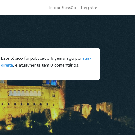
Iniciar Sessão
Registar
Este tópico foi publicado 6 years ago por
rua-
direita
, e atualmente tem
0
comentários.