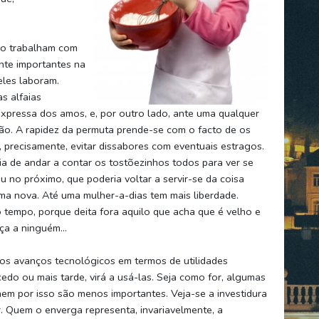
ão trabalham com
ente importantes na
les laboram.
s alfaias
expressa dos amos, e, por outro lado, ante uma qualquer
ição. A rapidez da permuta prende-se com o facto de os
, precisamente, evitar dissabores com eventuais estragos.
ia de andar a contar os tostõezinhos todos para ver se
 no próximo, que poderia voltar a servir-se da coisa
ma nova. Até uma mulher-a-dias tem mais liberdade.
 tempo, porque deita fora aquilo que acha que é velho e
nça a ninguém…
os avanços tecnológicos em termos de utilidades
cedo ou mais tarde, virá a usá-las. Seja como for, algumas
em por isso são menos importantes. Veja-se a investidura
. Quem o enverga representa, invariavelmente, a