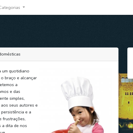
Categorias
 domésticas
a um quotidiano
 o braço e alcançar
detemos a
amos e das
ente simples,
 aos seus autores e
persistência e a
e frustrações,
 a dita de nos
que,