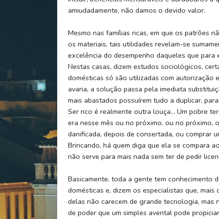
amiudadamente, não damos o devido valor.
Mesmo nas famílias ricas, em que os patrões n
os materiais, tais utilidades revelam-se sumam
excelência do desempenho daqueles que para e
Nestas casas, dizem estudos sociológicos, certa
domésticas só são utilizadas com autorização 
avaria, a solução passa pela imediata substitu
mais abastados possuírem tudo a duplicar, para
Ser rico é realmente outra louça… Um pobre ter
era nesse mês ou no próximo, ou no próximo, ou
danificada, depois de consertada, ou comprar u
Brincando, há quem diga que ela se compara ao
não serve para mais nada sem ter de pedir lice
Basicamente, toda a gente tem conhecimento d
domésticas e, dizem os especialistas que, mais 
delas não carecem de grande tecnologia, mas n
de poder que um simples avental pode propiciar