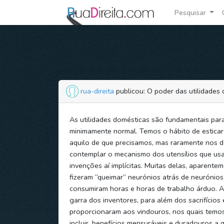
Pesquisar
rua-direita
publicou: O poder das utilidades
As utilidades domésticas são fundamentais par
minimamente normal. Temos o hábito de esticar
aquilo de que precisamos, mas raramente nos 
contemplar o mecanismo dos utensílios que us
invenções aí implícitas. Muitas delas, aparentem
fizeram “queimar” neurónios atrás de neurónios
consumiram horas e horas de trabalho árduo. A 
garra dos inventores, para além dos sacrifícios 
proporcionaram aos vindouros, nos quais temos
incluir, benefícios mensuráveis e duradouros a 