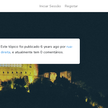
Iniciar Sessão
Registar
Este tópico foi publicado 6 years ago por
rua-
direita
, e atualmente tem
0
comentários.