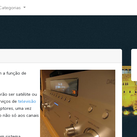
Categorias
m a função de
ão ser satélite ou
rviços de
televisão
ptores, uma vez
o não só aos canais
 um sistema