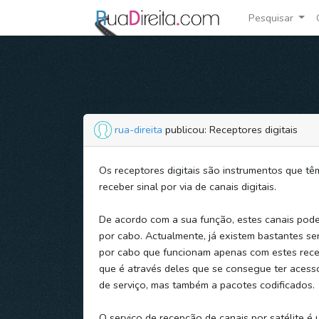
Pesquisar
rua-direita
publicou: Receptores digitais
Os receptores digitais são instrumentos que tê
receber sinal por via de canais digitais.
De acordo com a sua função, estes canais poder
por cabo. Actualmente, já existem bastantes se
por cabo que funcionam apenas com estes rece
que é através deles que se consegue ter acess
de serviço, mas também a pacotes codificados.
O serviço de recepção de canais por satélite é