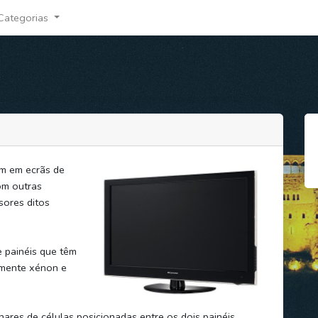
Categorias
m em ecrãs de
om outras
isores ditos
 painéis que têm
amente xénon e
ares de células posicionadas entre os dois painéis.