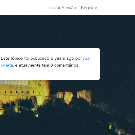
Iniciar Sessão
Registar
Este tópico foi publicado 6 years ago por
rua-
direita
, e atualmente tem
0
comentários.