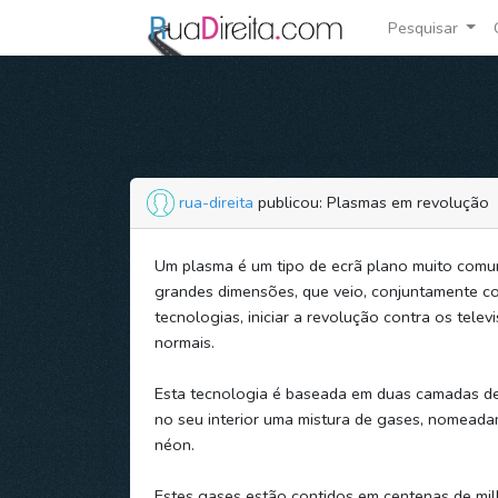
Pesquisar
rua-direita
publicou: Plasmas em revolução
Um plasma é um tipo de ecrã plano muito comu
grandes dimensões, que veio, conjuntamente c
tecnologias, iniciar a revolução contra os telev
normais.
Esta tecnologia é baseada em duas camadas de
no seu interior uma mistura de gases, nomead
néon.
Estes gases estão contidos em centenas de milh