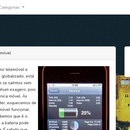
Categorias
emóvel
mo telemóvel e
globalizado, está
e se saírmos sem
nhum exagero, pois
ônica móvel. Às
a ter, esquecemos de
móvel funcionar,
abemos que é o
 a bateria pode
. É sabido que