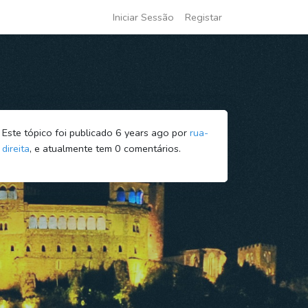
Iniciar Sessão
Registar
Este tópico foi publicado 6 years ago por
rua-
direita
, e atualmente tem
0
comentários.