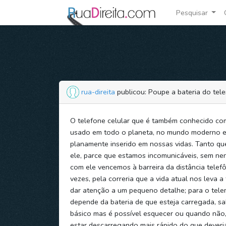
Pesquisar
rua-direita
publicou: Poupe a bateria do tel
O telefone celular que é também conhecido co
usado em todo o planeta, no mundo moderno e 
planamente inserido em nossas vidas. Tanto qu
ele, parce que estamos incomunicáveis, sem ne
com ele vencemos à barreira da distância telef
vezes, pela correria que a vida atual nos leva 
dar atenção a um pequeno detalhe; para o tele
depende da bateria de que esteja carregada, s
básico mas é possível esquecer ou quando não,
estar descarregando mais rápido do que deveria