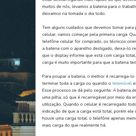
muitos de nós, levamos a bateria para o trabal
deixamos na tomada o dia todo.
Tem alguns cuidados que devemos tomar para p
celular, vamos começar pela primeira carga. 
telefône celular for comprado, os técnicos ori
a bateria com o aparelho desligado, deixa-lo r
que o display informe que está com carga total,
carga é muito importante para que a bateria tenh
Para poupar a bateria, o melhor é recarrega-lo
terminar toda a carga ou quando o
telemóvel
es
Esse processo se dá pelo seguinte: A bateria d
uma pilha, só que é recarregável por meio da e
utilização. Quando o celular é recarregado tod
indicação de que a carga está total, porém ele
houve uma carga total, o telefône apenas memo
mais carga do que realmente há.