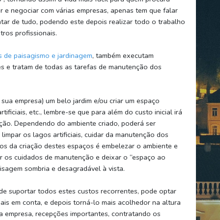
ar e negociar com várias empresas, apenas tem que falar
tar de tudo, podendo este depois realizar todo o trabalho
ros profissionais.
s de paisagismo e jardinagem
, também executam
es e tratam de todas as tarefas de manutenção dos
 sua empresa) um belo jardim e/ou criar um espaço
ificiais, etc., lembre-se que para além do custo inicial irá
ção. Dependendo do ambiente criado, poderá ser
 limpar os lagos artificiais, cuidar da manutenção dos
vos da criação destes espaços é embelezar o ambiente e
ar os cuidados de manutenção e deixar o “espaço ao
sagem sombria e desagradável à vista.
de suportar todos estes custos recorrentes, pode optar
is em conta, e depois torná-lo mais acolhedor na altura
s da empresa, recepções importantes, contratando os