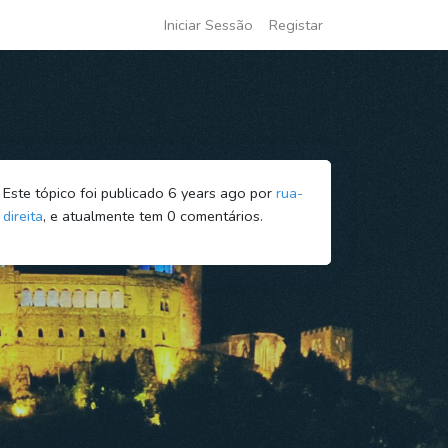
Iniciar Sessão
Registar
Este tópico foi publicado 6 years ago por
rua-
direita
, e atualmente tem
0
comentários.