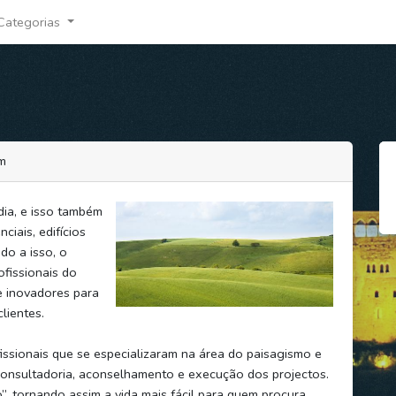
Categorias
em
ia, e isso também
ciais, edifícios
do a isso, o
ofissionais do
e inovadores para
lientes.
issionais que se especializaram na área do paisagismo e
 consultadoria, aconselhamento e execução dos projectos.
 tornando assim a vida mais fácil para quem procura