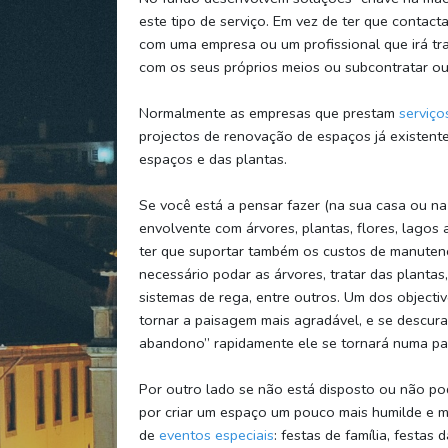
este tipo de serviço. Em vez de ter que contact
com uma empresa ou um profissional que irá tra
com os seus próprios meios ou subcontratar out
Normalmente as empresas que prestam
serviço
projectos de renovação de espaços já existent
espaços e das plantas.
Se você está a pensar fazer (na sua casa ou na
envolvente com árvores, plantas, flores, lagos art
ter que suportar também os custos de manuten
necessário podar as árvores, tratar das plantas,
sistemas de rega, entre outros. Um dos objecti
tornar a paisagem mais agradável, e se descur
abandono” rapidamente ele se tornará numa pai
Por outro lado se não está disposto ou não po
por criar um espaço um pouco mais humilde e ma
de
eventos especiais
: festas de família, festa