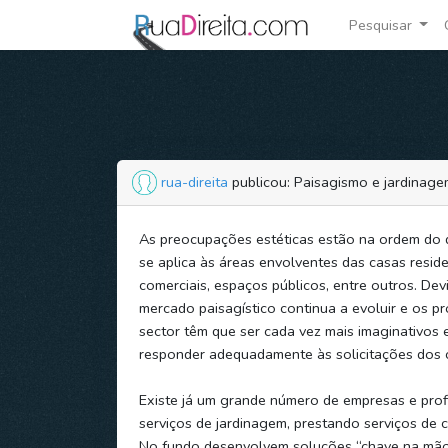
Pesquisar
rua-direita
publicou: Paisagismo e jardinag
As preocupações estéticas estão na ordem do d
se aplica às áreas envolventes das casas residen
comerciais, espaços públicos, entre outros. Devi
mercado paisagístico continua a evoluir e os pr
sector têm que ser cada vez mais imaginativos 
responder adequadamente às solicitações dos c
Existe já um grande número de empresas e prof
serviços de jardinagem, prestando serviços de
No fundo desenvolvem soluções “chave na mão”,