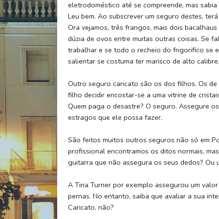
eletrodoméstico até se compreende, mas sabia 
Leu bem. Ao subscrever um seguro destes, terá
Ora vejamos, três frangos, mais dois bacalhau
dúzia de ovos entre muitas outras coisas. Se fa
trabalhar e se todo o recheio do frigorifico se
salientar se costuma ter marisco de alto calibre
Outro seguro caricato são os dos filhos. Os de
filho decidir encostar-se a uma vitrine de cris
Quem paga o desastre? O seguro. Assegure os 
estragos que ele possa fazer.
São feitos muitos outros seguros não só em P
profissional encontramos os ditos normais, mas
guitarra que não assegura os seus dedos? Ou u
A Tina Turner por exemplo assegurou um valor
pernas. No entanto, saiba que avaliar a sua in
Caricato, não?