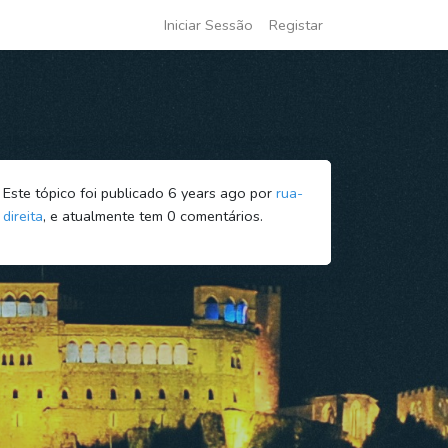
Iniciar Sessão
Registar
Este tópico foi publicado 6 years ago por
rua-
direita
, e atualmente tem
0
comentários.