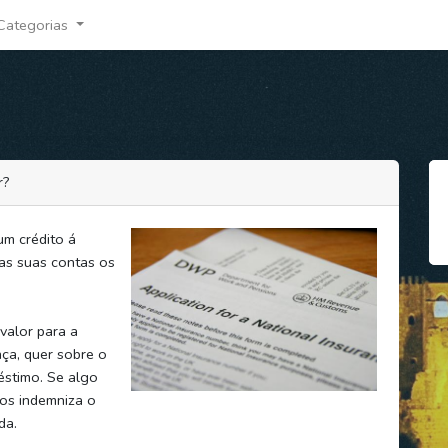
Categorias
r?
um crédito á
nas suas contas os
valor para a
ça, quer sobre o
éstimo. Se algo
ros indemniza o
da.