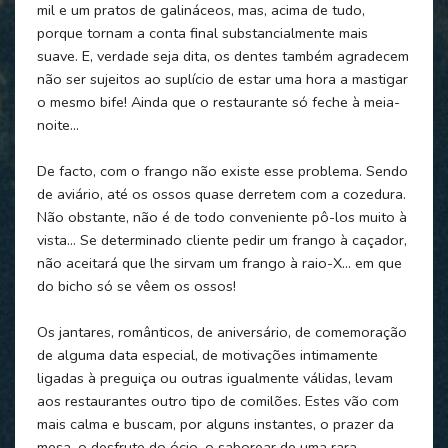
mil e um pratos de galináceos, mas, acima de tudo,
porque tornam a conta final substancialmente mais
suave. E, verdade seja dita, os dentes também agradecem
não ser sujeitos ao suplício de estar uma hora a mastigar
o mesmo bife! Ainda que o restaurante só feche à meia-
noite…
De facto, com o frango não existe esse problema. Sendo
de aviário, até os ossos quase derretem com a cozedura.
Não obstante, não é de todo conveniente pô-los muito à
vista… Se determinado cliente pedir um frango à caçador,
não aceitará que lhe sirvam um frango à raio-X… em que
do bicho só se vêem os ossos!
Os jantares, românticos, de aniversário, de comemoração
de alguma data especial, de motivações intimamente
ligadas à preguiça ou outras igualmente válidas, levam
aos restaurantes outro tipo de comilões. Estes vão com
mais calma e buscam, por alguns instantes, o prazer da
mesa, o desfrute do ócio, o saborear de uma rara