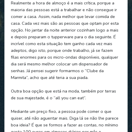
Realmente a hora de almoço é a mais crítica, porque a
maioria das pessoas está a trabalhar e não consegue ir
comer a casa. Assim, nada melhor que levar comida de
casa. Cada vez mais são as pessoas que optam por esta
opção. No jantar da noite anterior cozinham logo a mais
e depois preparam o tupperware para o dia seguinte. É
incrível como esta situação tem ganho cada vez mais
adeptos, digo isto, porque onde trabalho, já se fazem
filas enormes para os micro-ondas disponíveis, qualquer
dia será mesmo melhor colocar um dispensador de
senhas. Já pensei sugerir formarmos o “Clube da
Marmita”, acho que até teria a sua piada.
Outra boa opção que está na moda, também por terras
de sua majestade, é o “all you can eat”.
Mediante um preço fixo, a pessoa pode comer o que
quiser, até não aguentar mais. Diga lá se não lhe parece
boa ideia? É que se formos a fazer as contas, no mínimo
gasta 100 euros em almoços diários por mês e