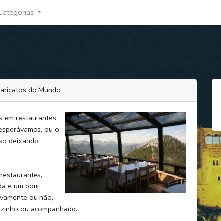
Categorias
Caricatos do Mundo
s em restaurantes.
 esperávamos, ou o
so deixando
restaurantes,
da e um bom
tivamente ou não,
sozinho ou acompanhado.