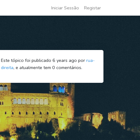
Iniciar Sessão
Registar
Este tópico foi publicado 6 years ago por
rua-
direita
, e atualmente tem
0
comentários.