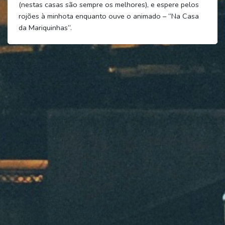
(nestas casas são sempre os melhores), e espere pelos
rojões à minhota enquanto ouve o animado – “Na Casa
da Mariquinhas”.