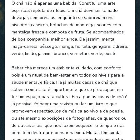
O chá não é apenas uma bebida. Constitui uma arte
espiritual repleta de rituais. Um chá deve ser tomado
devagar, sem pressas, enquanto se saboreiam uns
biscoitos caseiros, bolachas de manteiga, scones com
manteiga fresca e compota de fruta. Se acompanhados
de boa companhia, melhor ainda. De jasmim, menta,
maçã-canela, pêssego, manga, hortelã, gengibre, cidreira,
verde, limão, jasmim, branco, vermelho, verde, existe.
Beber chá merece um ambiente cuidado, com conforto,
pois é um ritual de bem-estar em todos os níveis para a
saúde mental e física. Há já muitas casas de chá que
sabem como isso é importante e que se preocupam em
ter um espaço para a cultura. Em algumas casas de chá é
já possível folhear uma revista ou ler um livro, e que
promovem espectáculos de música ao vivo e de poesia,
ou até mesmo exposições de fotografias, de quadros ou
de outras artes, que nos fazem esquecer o tempo e nos
permitem desfrutar e pensar na vida. Muitas têm ainda
lojas com artigos e acessórios relacionados com o chá,