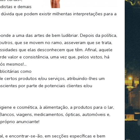
distas e demais
 dúvida que podem existir milhentas interpretações para a
nde a uma das artes de bem ludibriar. Depois da política,
 outros, que se movem no ramo, asseveram que se trata,
ssidades que elas desconhecem que têm. Afinal, aquele
rde valor e consistência, uma vez que, pelos vistos, há
ós mesmos!...
licitárias como
e certos produtos e/ou serviços, atribuindo-lhes um
scientes por parte de potenciais clientes e/ou
giene e cosmética, à alimentação, a produtos para o lar,
, Bancos, viagens, medicamentos, ópticas, automóveis e,
 próprio anunciante!
nal, e encontrar-se-ão, em secções específicas e bem