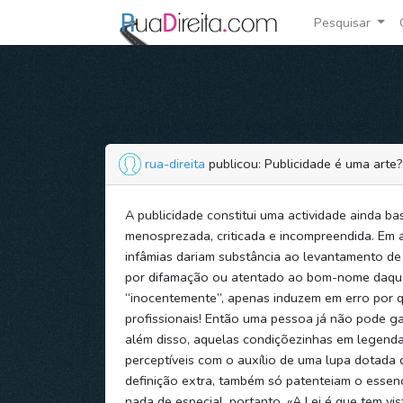
Pesquisar
rua-direita
publicou: Publicidade é uma arte?
A publicidade constitui uma actividade ainda ba
menosprezada, criticada e incompreendida. Em a
infâmias dariam substância ao levantamento de 
por difamação ou atentado ao bom-nome daque
“inocentemente”, apenas induzem em erro por 
profissionais! Então uma pessoa já não pode gan
além disso, aquelas condiçõezinhas em legend
perceptíveis com o auxílio de uma lupa dotada
definição extra, também só patenteiam o essenc
nada de especial, portanto. «A Lei é que tem vis