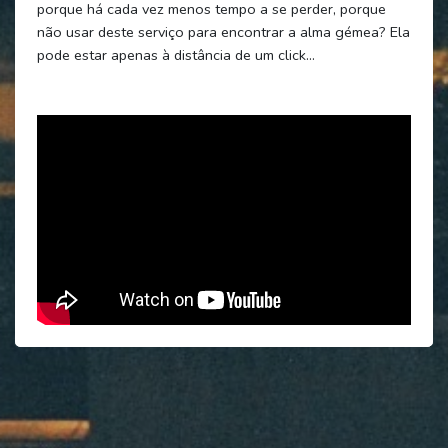
porque há cada vez menos tempo a se perder, porque
não usar deste serviço para encontrar a alma gémea? Ela
pode estar apenas à distância de um click…