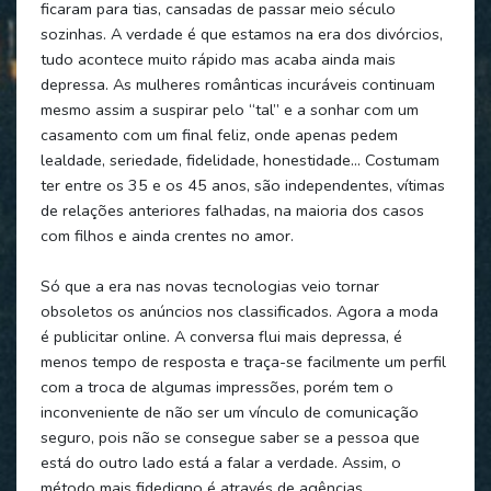
ficaram para tias, cansadas de passar meio século
sozinhas. A verdade é que estamos na era dos divórcios,
tudo acontece muito rápido mas acaba ainda mais
depressa. As mulheres românticas incuráveis continuam
mesmo assim a suspirar pelo “tal” e a sonhar com um
casamento com um final feliz, onde apenas pedem
lealdade, seriedade, fidelidade, honestidade… Costumam
ter entre os 35 e os 45 anos, são independentes, vítimas
de relações anteriores falhadas, na maioria dos casos
com filhos e ainda crentes no amor.
Só que a era nas novas tecnologias veio tornar
obsoletos os anúncios nos classificados. Agora a moda
é publicitar online. A conversa flui mais depressa, é
menos tempo de resposta e traça-se facilmente um perfil
com a troca de algumas impressões, porém tem o
inconveniente de não ser um vínculo de comunicação
seguro, pois não se consegue saber se a pessoa que
está do outro lado está a falar a verdade. Assim, o
método mais fidedigno é através de agências