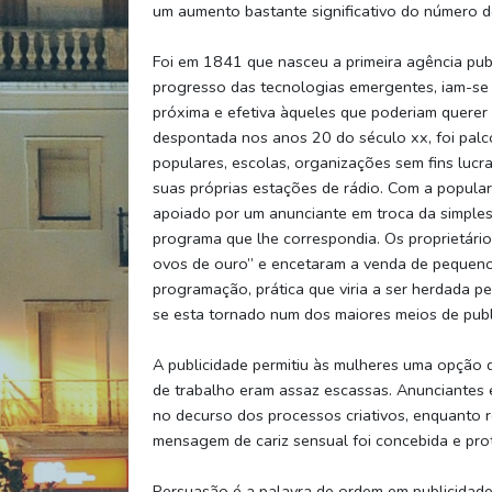
um aumento bastante significativo do número de
Foi em 1841 que nasceu a primeira agência publ
progresso das tecnologias emergentes, iam-se 
próxima e efetiva àqueles que poderiam querer c
despontada nos anos 20 do século xx, foi palc
populares, escolas, organizações sem fins lucra
suas próprias estações de rádio. Com a popula
apoiado por um anunciante em troca da simples
programa que lhe correspondia. Os proprietário
ovos de ouro” e encetaram a venda de pequeno
programação, prática que viria a ser herdada 
se esta tornado num dos maiores meios de pub
A publicidade permitiu às mulheres uma opção 
de trabalho eram assaz escassas. Anunciantes 
no decurso dos processos criativos, enquanto r
mensagem de cariz sensual foi concebida e pro
Persuasão é a palavra de ordem em publicidade