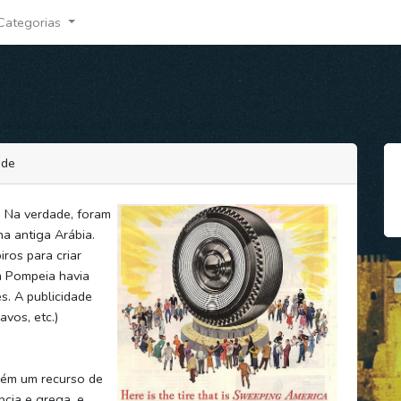
Categorias
ade
. Na verdade, foram
a antiga Arábia.
iros para criar
m Pompeia havia
s. A publicidade
avos, etc.)
bém um recurso de
pcia e grega, e