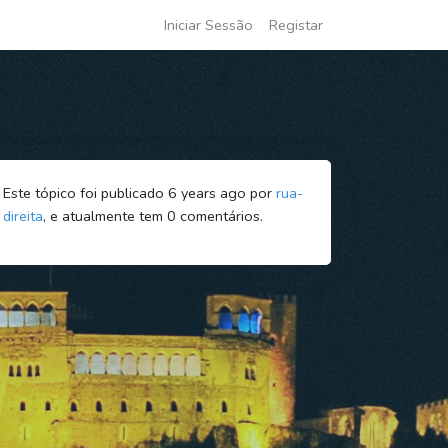
Iniciar Sessão
Registar
Este tópico foi publicado 6 years ago por
rua-
direita
, e atualmente tem
0
comentários.