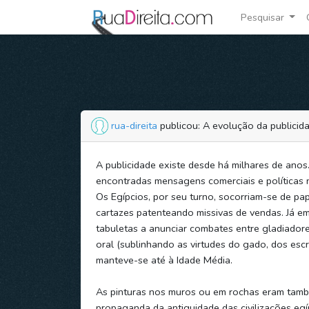
Pesquisar
rua-direita
publicou: A evolução da publicid
A publicidade existe desde há milhares de anos
encontradas mensagens comerciais e políticas n
Os Egípcios, por seu turno, socorriam-se de pap
cartazes patenteando missivas de vendas. Já e
tabuletas a anunciar combates entre gladiadore
oral (sublinhando as virtudes do gado, dos escr
manteve-se até à Idade Média.
As pinturas nos muros ou em rochas eram tam
propaganda da antiguidade das civilizações egí