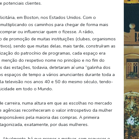
 potenciais clientes.
icitária, em Boston, nos Estados Unidos. Com o
multiplicando os caminhos para chegar de forma mais
omprar ou influenciar quem o fizesse. A rádio,
o de promoção de muitas instituições (clubes, organismos
tivos), sendo que muitas delas, mais tarde, construíram as
rização do patrocínio de programas, cada espaço era
 menção do respetivo nome no princípio e no fim do
s das estações, todavia, detetaram aí uma “galinha dos
s espaços de tempo a vários anunciantes durante toda a
pela televisão nos anos 40 e 50 do mesmo século, tendo-
licidade em todo o Mundo.
de carreira, numa altura em que as escolhas no mercado
e agências reconheceram o valor introspetivo da mulher
esponsáveis pela maioria das compras. A primeira
tagonizada, exatamente, por duas mulheres.
. Atualmente, há que propor e motivar, sem esquecer o