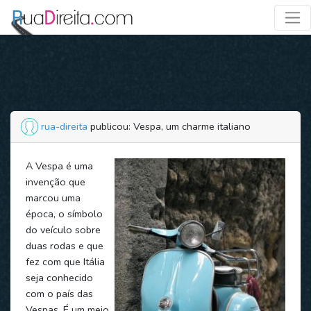
rua-direita
publicou: Vespa, um charme italiano
A Vespa é uma
invenção que
marcou uma
época, o símbolo
do veículo sobre
duas rodas e que
fez com que Itália
seja conhecido
com o país das
Vespas. É um meio