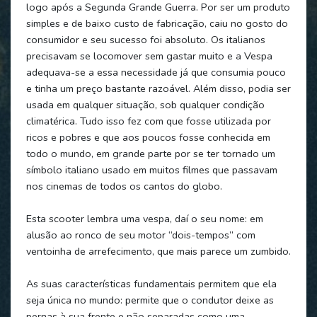
logo após a Segunda Grande Guerra. Por ser um produto
simples e de baixo custo de fabricação, caiu no gosto do
consumidor e seu sucesso foi absoluto. Os italianos
precisavam se locomover sem gastar muito e a Vespa
adequava-se a essa necessidade já que consumia pouco
e tinha um preço bastante razoável. Além disso, podia ser
usada em qualquer situação, sob qualquer condição
climatérica. Tudo isso fez com que fosse utilizada por
ricos e pobres e que aos poucos fosse conhecida em
todo o mundo, em grande parte por se ter tornado um
símbolo italiano usado em muitos filmes que passavam
nos cinemas de todos os cantos do globo.
Esta scooter lembra uma vespa, daí o seu nome: em
alusão ao ronco de seu motor “dois-tempos” com
ventoinha de arrefecimento, que mais parece um zumbido.
As suas características fundamentais permitem que ela
seja única no mundo: permite que o condutor deixe as
pernas à sua frente e não separadas como uma