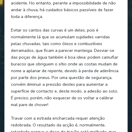
acidente. No entanto, perante a impossibilidade de não
andar à chuva, há cuidados básicos passíveis de fazer
toda a diferença.
Evitar os cantos das curvas é um deles, pois é
normalmente lá que se acumulam sujidades varridas
pelas chuvadas, tais como óleos e combustíveis
derramados, que ficam a parecer manteiga. Desviar-se
das poças de água também é boa ideia: podem camuflar
buracos que obriguem o sítio onde as costas mudam de
nome a aplanar de repente, devido à perda de aderência
por parte dos pneus. Por uma questão de segurança,
convém diminuir a pressão destes para aumentar a
superfície de contacto e, deste modo, a adesão ao solo.
É preciso, porém, não esquecer de os voltar a calibrar
mal pare de chover!
Travar com a estrada encharcada requer atenção
redobrada. O resultado da acção é, normalmente,
retardado porque o disco do travão está molhado, mas