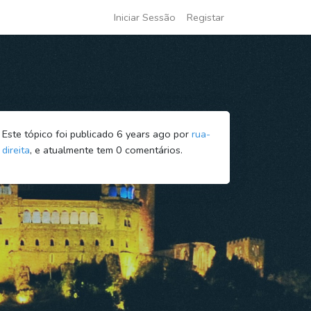
Iniciar Sessão
Registar
Este tópico foi publicado 6 years ago por
rua-
direita
, e atualmente tem
0
comentários.