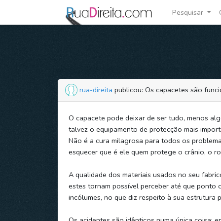
Pesquisar
rua-direita
publicou: Os capacetes são funci
O capacete pode deixar de ser tudo, menos algo
talvez o equipamento de protecção mais import
Não é a cura milagrosa para todos os problem
esquecer que é ele quem protege o crânio, o ro
A qualidade dos materiais usados no seu fabric
estes tornam possível perceber até que ponto 
incólumes, no que diz respeito à sua estrutura p
Os acidentes são idênticos numa única coisa: 