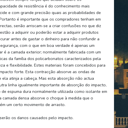
pacidade de resistência é do conhecimento mais
ecide e com grande precisão quais as probabilidades de
. Portanto é importante que os compradores tenham em
rectas, senão arriscam-se a criar confusões no que diz
 estão a adquirir ou poderão estar a adquirir produtos
curar antes de gastar o dinheiro para não confundir a
à segurança, com o que em boa verdade é apenas um
ugar é a camada exterior; normalmente fabricada com um
icas da família dos policarbonatos caracterizados pela
eza e flexibilidade. Estes materiais foram concebidos para
mpacto forte. Esta contracção absorve as ondas de
 ela atinja a cabeça. Mas esta absorção não actua
utra linha igualmente importante de absorção do impacto,
e de espuma dura normalmente utilizada como isolante em
Esta camada densa absorve o choque à medida que o
ém um certo movimento de arrasto.
 serão os danos causados pelo impacto.