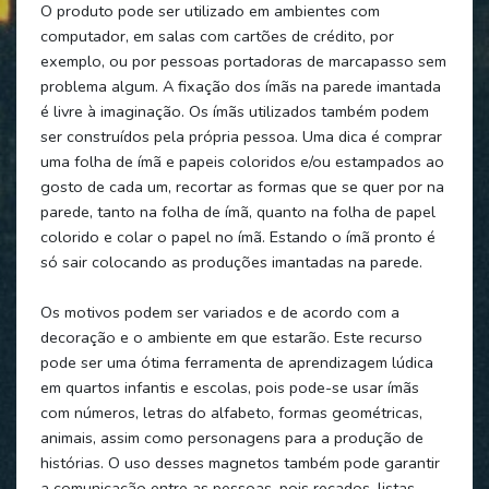
O produto pode ser utilizado em ambientes com
computador, em salas com cartões de crédito, por
exemplo, ou por pessoas portadoras de marcapasso sem
problema algum. A fixação dos ímãs na parede imantada
é livre à imaginação. Os ímãs utilizados também podem
ser construídos pela própria pessoa. Uma dica é comprar
uma folha de ímã e papeis coloridos e/ou estampados ao
gosto de cada um, recortar as formas que se quer por na
parede, tanto na folha de ímã, quanto na folha de papel
colorido e colar o papel no ímã. Estando o ímã pronto é
só sair colocando as produções imantadas na parede.
Os motivos podem ser variados e de acordo com a
decoração e o ambiente em que estarão. Este recurso
pode ser uma ótima ferramenta de aprendizagem lúdica
em quartos infantis e escolas, pois pode-se usar ímãs
com números, letras do alfabeto, formas geométricas,
animais, assim como personagens para a produção de
histórias. O uso desses magnetos também pode garantir
a comunicação entre as pessoas, pois recados, listas,