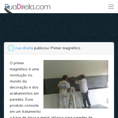
rua-direita
publicou: Primer magnético
O primer
magnético é uma
revolução no
mundo da
decoração e dos
acabamentos em
paredes. Esse
produto consiste
em um tratamento
a base de água e metal atóxico para paredes de