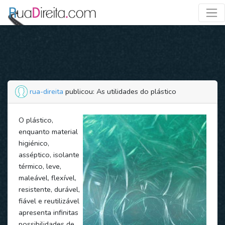
rua-direita
publicou: As utilidades do plástico
O plástico,
enquanto material
higiénico,
asséptico, isolante
térmico, leve,
maleável, flexível,
resistente, durável,
fiável e reutilizável
apresenta infinitas
possibilidades de