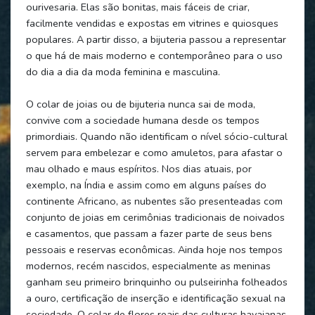
ourivesaria. Elas são bonitas, mais fáceis de criar,
facilmente vendidas e expostas em vitrines e quiosques
populares. A partir disso, a bijuteria passou a representar
o que há de mais moderno e contemporâneo para o uso
do dia a dia da moda feminina e masculina.
O colar de joias ou de bijuteria nunca sai de moda,
convive com a sociedade humana desde os tempos
primordiais. Quando não identificam o nível sócio-cultural
servem para embelezar e como amuletos, para afastar o
mau olhado e maus espíritos. Nos dias atuais, por
exemplo, na Índia e assim como em alguns países do
continente Africano, as nubentes são presenteadas com
conjunto de joias em cerimônias tradicionais de noivados
e casamentos, que passam a fazer parte de seus bens
pessoais e reservas econômicas. Ainda hoje nos tempos
modernos, recém nascidos, especialmente as meninas
ganham seu primeiro brinquinho ou pulseirinha folheados
a ouro, certificação de inserção e identificação sexual na
sociedade. O colar de flores reais das culturas havaianas,