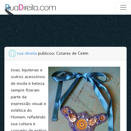
rua-direita
publicou: Colares de Cetim
Joias, bijuterias e
outros acessórios
de moda e beleza
sempre fizeram
parte da
expressão visual e
estética do
Homem, refletindo
sua cultura e
conceito de estilos