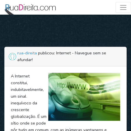
rua-direita
publicou: Internet - Navegue sem se
afundar!
A Internet
constitui,
indubitavelmente,
um sinal
inequívoco da
crescente
globalização. É um
sítio onde se pode
pôr tudo em comum, com as inúmeras vantagens e