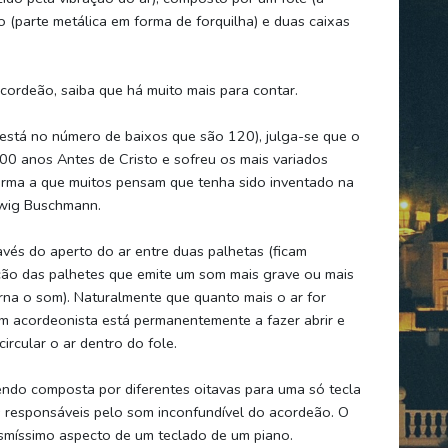
ão (parte metálica em forma de forquilha) e duas caixas
cordeão, saiba que há muito mais para contar.
está no número de baixos que são 120), julga-se que o
0 anos Antes de Cristo e sofreu os mais variados
rma a que muitos pensam que tenha sido inventado na
dwig Buschmann.
vés do aperto do ar entre duas palhetas (ficam
ração das palhetes que emite um som mais grave ou mais
rna o som). Naturalmente que quanto mais o ar for
um acordeonista está permanentemente a fazer abrir e
ircular o ar dentro do fole.
ndo composta por diferentes oitavas para uma só tecla
as responsáveis pelo som inconfundível do acordeão. O
smíssimo aspecto de um teclado de um piano.