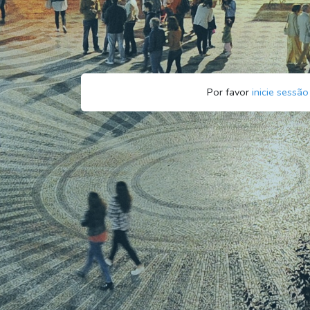
Por favor
inicie sessão