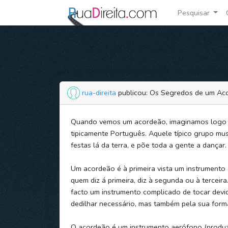
Pesquisar
rua-direita
publicou: Os Segredos de um Ac
Quando vemos um acordeão, imaginamos logo 
tipicamente Português. Aquele típico grupo mus
festas lá da terra, e põe toda a gente a dançar.
Um acordeão é à primeira vista um instrumento di
quem diz á primeira, diz à segunda ou à terceir
facto um instrumento complicado de tocar devi
dedilhar necessário, mas também pela sua form
O acordeão é um instrumento aerófono (produzi