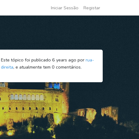
Iniciar Sessão
Registar
Este tópico foi publicado 6 years ago por
rua-
direita
, e atualmente tem
0
comentários.