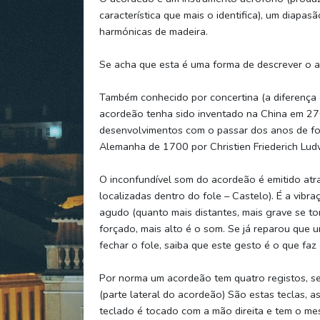
característica que mais o identifica), um diapas
harmónicas de madeira.
Se acha que esta é uma forma de descrever o a
Também conhecido por concertina (a diferença 
acordeão tenha sido inventado na China em 270
desenvolvimentos com o passar dos anos de fo
Alemanha de 1700 por Christien Friederich Lu
O inconfundível som do acordeão é emitido atra
localizadas dentro do fole – Castelo). É a vib
agudo (quanto mais distantes, mais grave se to
forçado, mais alto é o som. Se já reparou que 
fechar o fole, saiba que este gesto é o que faz c
Por norma um acordeão tem quatro registos, se
(parte lateral do acordeão) São estas teclas, 
teclado é tocado com a mão direita e tem o me