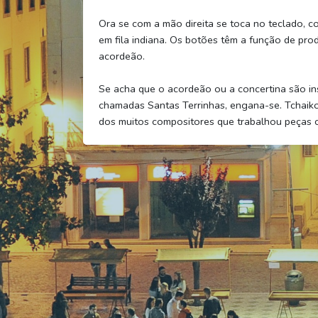
Ora se com a mão direita se toca no teclado,
em fila indiana. Os botões têm a função de pro
acordeão.
Se acha que o acordeão ou a concertina são i
chamadas Santas Terrinhas, engana-se. Tchaik
dos muitos compositores que trabalhou peças 