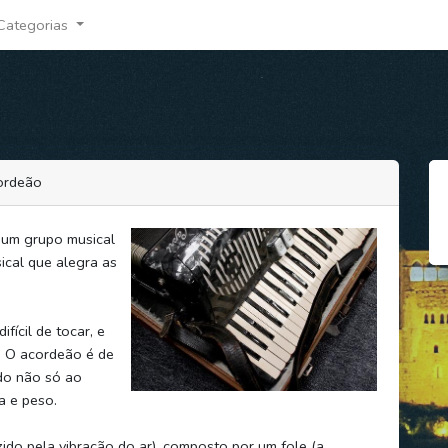
Categorias
ordeão
um grupo musical
ical que alegra as
fícil de tocar, e
a. O acordeão é de
do não só ao
a e peso.
do pela vibração do ar), composto por um fole (a