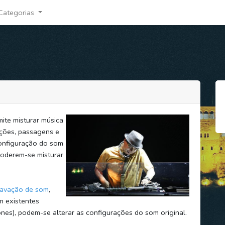
Categorias
ite misturar música
ações, passagens e
 configuração do som
poderem-se misturar
ravação de som
,
m existentes
nes), podem-se alterar as configurações do som original.