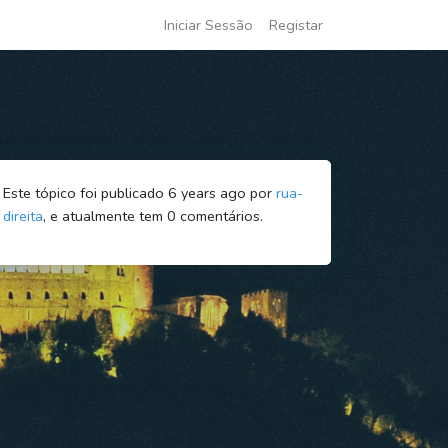
Iniciar Sessão
Registar
Este tópico foi publicado 6 years ago por
rua-
direita
, e atualmente tem
0
comentários.