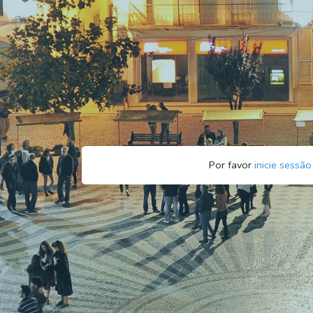
Por favor
inicie sessão