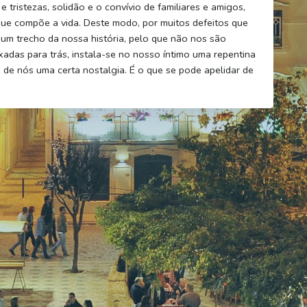
 tristezas, solidão e o convívio de familiares e amigos,
 que compõe a vida. Deste modo, por muitos defeitos que
um trecho da nossa história, pelo que não nos são
xadas para trás, instala-se no nosso íntimo uma repentina
 de nós uma certa nostalgia. É o que se pode apelidar de