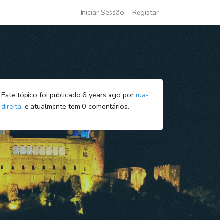
Iniciar Sessão
Registar
Este tópico foi publicado 6 years ago por
rua-
direita
, e atualmente tem
0
comentários.