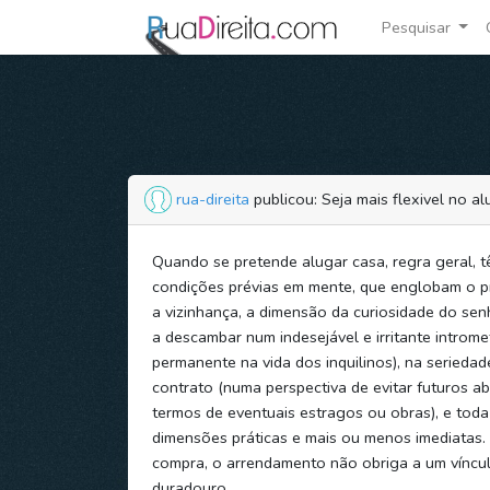
Pesquisar
rua-direita
publicou: Seja mais flexivel no a
Quando se pretende alugar casa, regra geral, 
condições prévias em mente, que englobam o pr
a vizinhança, a dimensão da curiosidade do sen
a descambar num indesejável e irritante introm
permanente na vida dos inquilinos), na seriedad
contrato (numa perspectiva de evitar futuros a
termos de eventuais estragos ou obras), e tod
dimensões práticas e mais ou menos imediatas.
compra, o arrendamento não obriga a um víncu
duradouro.