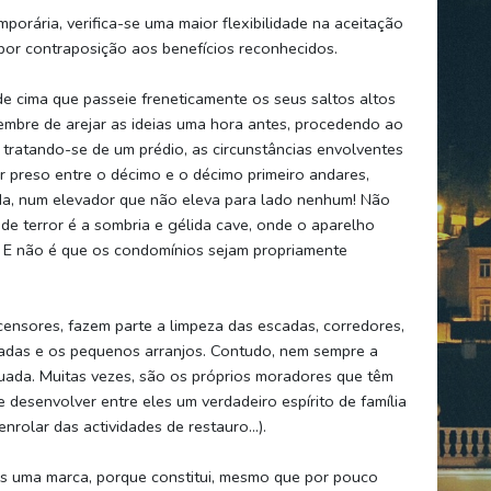
orária, verifica-se uma maior flexibilidade na aceitação
por contraposição aos benefícios reconhecidos.
e cima que passeie freneticamente os seus saltos altos
embre de arejar as ideias uma hora antes, procedendo ao
tratando-se de um prédio, as circunstâncias envolventes
r preso entre o décimo e o décimo primeiro andares,
a, num elevador que não eleva para lado nenhum! Não
de terror é a sombria e gélida cave, onde o aparelho
 E não é que os condomínios sejam propriamente
ensores, fazem parte a limpeza das escadas, corredores,
adas e os pequenos arranjos. Contudo, nem sempre a
uada. Muitas vezes, são os próprios moradores que têm
 desenvolver entre eles um verdadeiro espírito de família
nrolar das actividades de restauro…).
s uma marca, porque constitui, mesmo que por pouco