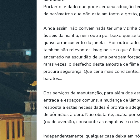
Portanto, e dado que pode ser uma situação temp
de parâmetros que não estejam tanto a gosto, 
Ainda assim, não convém nada ter uma vizinha d
às seis da manhã, nem outra por baixo que se l
quase arrancamento da janela… Por outro lado, 
também são relevantes. Imagine-se o que é fica
encerrado na escuridão de uma paragem forçad
raras vezes, o desfecho desta amostra de filme 
procura segurança. Que cena mais condizente…
baratos…
Dos serviços de manutenção, para além dos asc
entrada e espaços comuns, a mudança de lâmp
resposta a estas necessidades é pronta e adeq
de pôr mãos à obra. Não obstante, acaba por se
(ou de aversão, consoante as empatias e o dese
Independentemente, qualquer casa deixa em nó