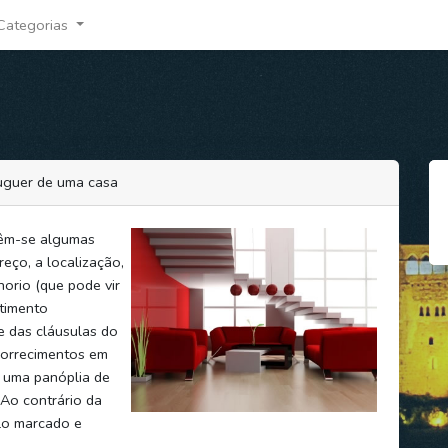
Categorias
luguer de uma casa
têm-se algumas
eço, a localização,
horio (que pode vir
etimento
e das cláusulas do
borrecimentos em
a uma panóplia de
 Ao contrário da
lo marcado e