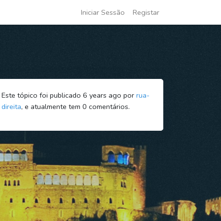
Iniciar Sessão
Registar
Este tópico foi publicado 6 years ago por
rua-
direita
, e atualmente tem
0
comentários.