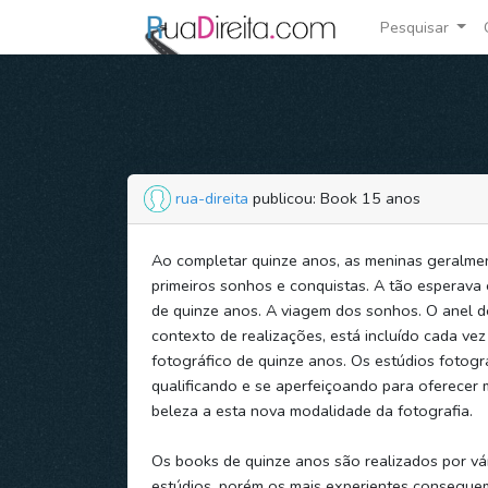
Pesquisar
rua-direita
publicou: Book 15 anos
Ao completar quinze anos, as meninas geralmen
primeiros sonhos e conquistas. A tão esperava 
de quinze anos. A viagem dos sonhos. O anel de
contexto de realizações, está incluído cada ve
fotográfico de quinze anos. Os estúdios fotogr
qualificando e se aperfeiçoando para oferecer 
beleza a esta nova modalidade da fotografia.
Os books de quinze anos são realizados por vá
estúdios, porém os mais experientes consegue