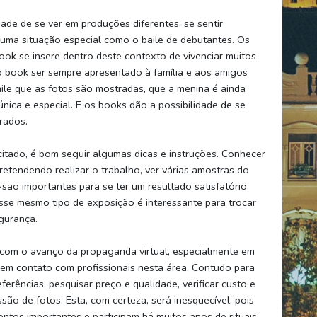
ade de se ver em produções diferentes, se sentir
 uma situação especial como o baile de debutantes. Os
ook se insere dentro deste contexto de vivenciar muitos
o book ser sempre apresentado à família e aos amigos
aile que as fotos são mostradas, que a menina é ainda
nica e especial. E os books dão a possibilidade de se
rados.
icitado, é bom seguir algumas dicas e instruções. Conhecer
etendendo realizar o trabalho, ver várias amostras do
sao importantes para se ter um resultado satisfatório.
sse mesmo tipo de exposição é interessante para trocar
egurança.
 com o avanço da propaganda virtual, especialmente em
r em contato com profissionais nesta área. Contudo para
eferências, pesquisar preço e qualidade, verificar custo e
são de fotos. Esta, com certeza, será inesquecível, pois
tos importantes e participam há muitos anos de rituais