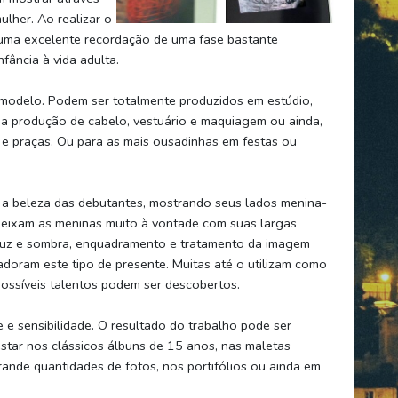
lher. Ao realizar o
uma excelente recordação de uma fase bastante
nfância à vida adulta.
modelo. Podem ser totalmente produzidos em estúdio,
 a produção de cabelo, vestuário e maquiagem ou ainda,
s e praças. Ou para as mais ousadinhas em festas ou
 a beleza das debutantes, mostrando seus lados menina-
deixam as meninas muito à vontade com suas largas
luz e sombra, enquadramento e tratamento da imagem
doram este tipo de presente. Muitas até o utilizam como
possíveis talentos podem ser descobertos.
e sensibilidade. O resultado do trabalho pode ser
tar nos clássicos álbuns de 15 anos, nas maletas
ande quantidades de fotos, nos portifólios ou ainda em