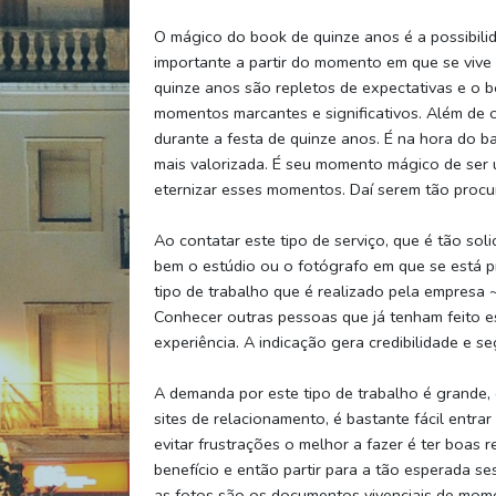
O mágico do book de quinze anos é a possibilid
importante a partir do momento em que se vive
quinze anos são repletos de expectativas e o b
momentos marcantes e significativos. Além de 
durante a festa de quinze anos. É na hora do b
mais valorizada. É seu momento mágico de ser ú
eternizar esses momentos. Daí serem tão procu
Ao contatar este tipo de serviço, que é tão sol
bem o estúdio ou o fotógrafo em que se está pr
tipo de trabalho que é realizado pela empresa ~
Conhecer outras pessoas que já tenham feito e
experiência. A indicação gera credibilidade e s
A demanda por este tipo de trabalho é grande,
sites de relacionamento, é bastante fácil entra
evitar frustrações o melhor a fazer é ter boas r
benefício e então partir para a tão esperada ses
as fotos são os documentos vivenciais de momen