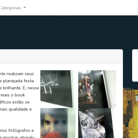
Categorias
te realizam seus
e planejada festa
 brilhante. E, nesse
z mais o book
áficos estão se
mais qualidade e
rios fotógrafos e
m mostrar através